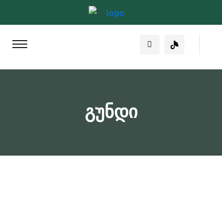
გუნდი